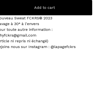
Add to cart
ouveau Sweat FCKRS® 2023
avage à 30° à l'envers
our toute autre information :
hyfckrs@gmail.com
article ni repris ni échangé)
ejoins nous sur Instagram : @lapagefckrs