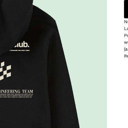
N
L
P
w
(
R