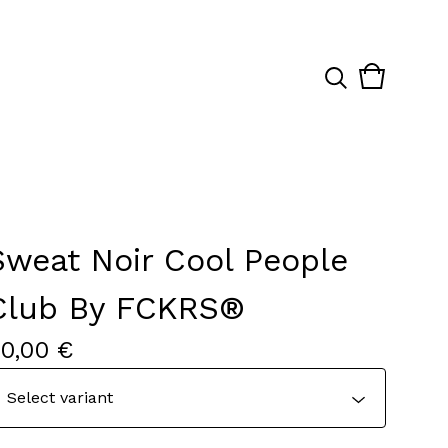
View
0
cart
items
Sweat Noir Cool People
Club By FCKRS®
40,00
€