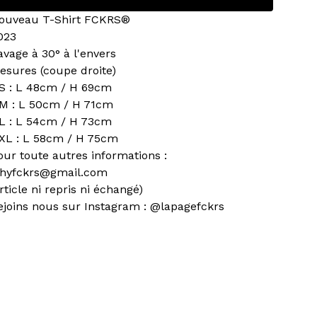
ouveau T-Shirt FCKRS®
023
avage à 30° à l'envers
esures (coupe droite)
 S : L 48cm / H 69cm
 M : L 50cm / H 71cm
 L : L 54cm / H 73cm
 XL : L 58cm / H 75cm
our toute autres informations :
hyfckrs@gmail.com
article ni repris ni échangé)
ejoins nous sur Instagram : @lapagefckrs