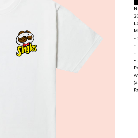
N
2
L
M
-
-
-
-
P
w
(
R