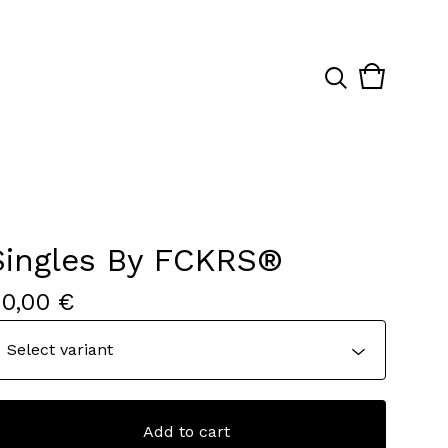
View
0
cart
items
Singles By FCKRS®
20,00
€
Add to cart