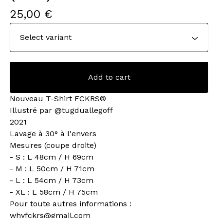
25,00
€
Add to cart
Nouveau T-Shirt FCKRS®
Illustré par @tugduallegoff
2021
Lavage à 30° à l'envers
Mesures (coupe droite)
- S : L 48cm / H 69cm
- M : L 50cm / H 71cm
- L : L 54cm / H 73cm
- XL : L 58cm / H 75cm
Pour toute autres informations :
whyfckrs@gmail.com